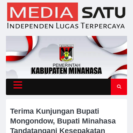
Skip
to
content
Terima Kunjungan Bupati
Mongondow, Bupati Minahasa
Tandatangani Kesepakatan