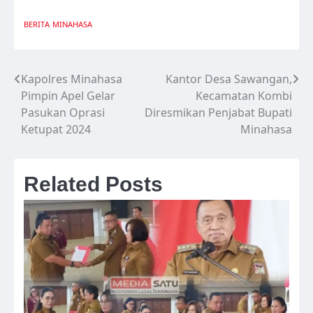
BERITA
MINAHASA
Kapolres Minahasa
Kantor Desa Sawangan,
Navigasi
Pimpin Apel Gelar
Kecamatan Kombi
pos
Pasukan Oprasi
Diresmikan Penjabat Bupati
Ketupat 2024
Minahasa
Related Posts