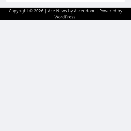
Copyright © 2026
| Ace News by
Ascendoor
| Powered by
WordPress
.