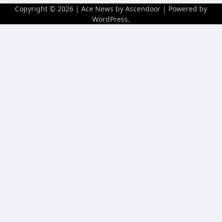
Copyright © 2026
| Ace News by
Ascendoor
| Powered by
WordPress
.