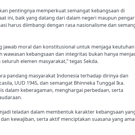
kan pentingnya memperkuat semangat kebangsaan di
aat ini, baik yang datang dari dalam negeri maupun penga
masi harus diimbangi dengan rasa nasionalisme dan seman
ung jawab moral dan konstitusional untuk menjaga keutuhan
an wawasan kebangsaan dan integritas bukan hanya menja
 seluruh elemen masyarakat,” tegas Sekda.
ra pandang masyarakat Indonesia terhadap dirinya dan
ncasila, UUD 1945, dan semangat Bhinneka Tunggal Ika.
s dalam keberagaman, menghargai perbedaan, serta
saudaraan.
njadi teladan dalam membentuk karakter kebangsaan yan
an kewajiban, serta aktif menciptakan suasana yang ama