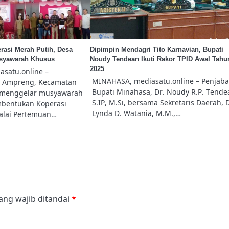
asi Merah Putih, Desa
Dipimpin Mendagri Tito Karnavian, Bupati
syawarah Khusus
Noudy Tendean Ikuti Rakor TPID Awal Tahu
2025
satu.online –
MINAHASA, mediasatu.online – Penjaba
a Ampreng, Kecamatan
Bupati Minahasa, Dr. Noudy R.P. Tende
 menggelar musyawarah
S.IP, M.Si, bersama Sekretaris Daerah, D
bentukan Koperasi
Lynda D. Watania, M.M.,…
Balai Pertemuan…
ang wajib ditandai
*