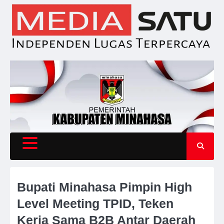
Skip
to
content
Bupati Minahasa Pimpin High
Level Meeting TPID, Teken
Kerja Sama B2B Antar Daerah