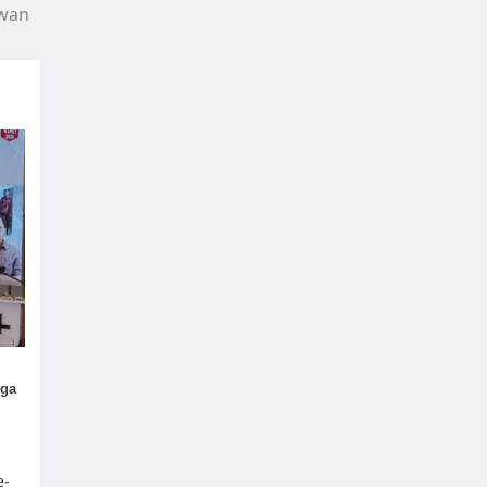
owan
rga
e-