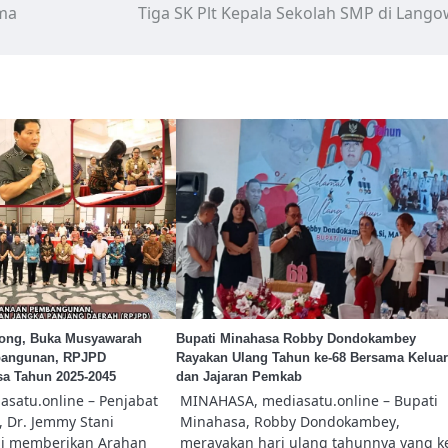
ma
Tiga SK Plt Kepala Sekolah SMP di Lang
dong, Buka Musyawarah
Bupati Minahasa Robby Dondokambey
bangunan, RPJPD
Rayakan Ulang Tahun ke-68 Bersama Kelua
a Tahun 2025-2045
dan Jajaran Pemkab
satu.online – Penjabat
MINAHASA, mediasatu.online – Bupati
 Dr. Jemmy Stani
Minahasa, Robby Dondokambey,
i memberikan Arahan
merayakan hari ulang tahunnya yang k