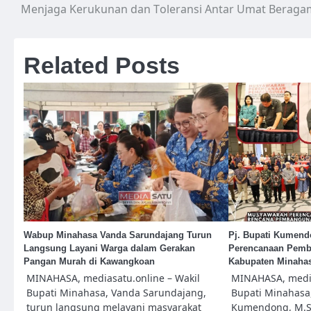
Menjaga Kerukunan dan Toleransi Antar Umat Beraga
pos
Related Posts
Wabup Minahasa Vanda Sarundajang Turun
Pj. Bupati Kumen
Langsung Layani Warga dalam Gerakan
Perencanaan Pem
Pangan Murah di Kawangkoan
Kabupaten Minahas
MINAHASA, mediasatu.online – Wakil
MINAHASA, media
Bupati Minahasa, Vanda Sarundajang,
Bupati Minahasa,
turun langsung melayani masyarakat
Kumendong, M.S