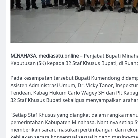
MINAHASA, mediasatu.online
– Penjabat Bupati Minah
Keputusan (SK) kepada 32 Staf Khusus Bupati, di Ruan
Pada kesempatan tersebut Bupati Kumendong didampin
Asisten Administrasi Umum, Dr. Vicky Tanor, Inspektur
Tendean, Kabag Hukum Carlo Wagey SH dan Plt.Kabag
32 Staf Khusus Bupati sekaligus menyampaikan arahan
“Setiap Staf Khusus yang diangkat dalam rangka men
pemerintahan Kabupaten Minahasa. Nantinya setiap 
memberikan saran, masukan pertimbangan dan rekom
kebijakan secara konseptual sesuai bidang masing-m