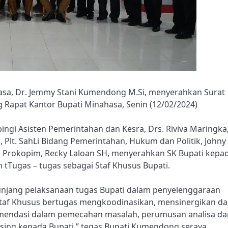
asa, Dr. Jemmy Stani Kumendong M.Si, menyerahkan Surat
g Rapat Kantor Bupati Minahasa, Senin (12/02/2024)
gi Asisten Pemerintahan dan Kesra, Drs. Riviva Maringka
, Plt. SahLi Bidang Pemerintahan, Hukum dan Politik, Johny
 Prokopim, Recky Laloan SH, menyerahkan SK Bupati kepa
 tTugas – tugas sebagai Staf Khusus Bupati.
unjang pelaksanaan tugas Bupati dalam penyelenggaraan
Staf Khusus bertugas mengkoodinasikan, mensinergikan d
endasi dalam pemecahan masalah, perumusan analisa da
asing kepada Bupati,” tegas Bupati Kumendong seraya