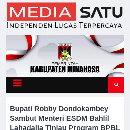
Skip
to
content
Bupati Robby Dondokambey
Sambut Menteri ESDM Bahlil
Lahadalia Tinjau Program BPBL