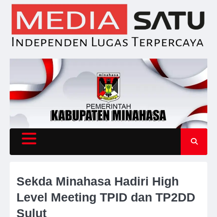
Skip
to
content
Sekda Minahasa Hadiri High
Level Meeting TPID dan TP2DD
Sulut