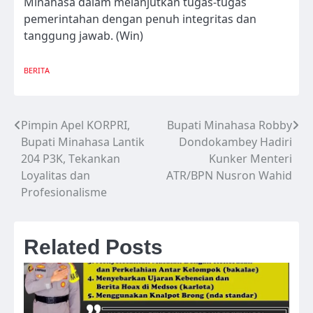
Minahasa dalam melanjutkan tugas-tugas
pemerintahan dengan penuh integritas dan
tanggung jawab. (Win)
BERITA
Pimpin Apel KORPRI,
Bupati Minahasa Robby
Navigasi
Bupati Minahasa Lantik
Dondokambey Hadiri
pos
204 P3K, Tekankan
Kunker Menteri
Loyalitas dan
ATR/BPN Nusron Wahid
Profesionalisme
Related Posts