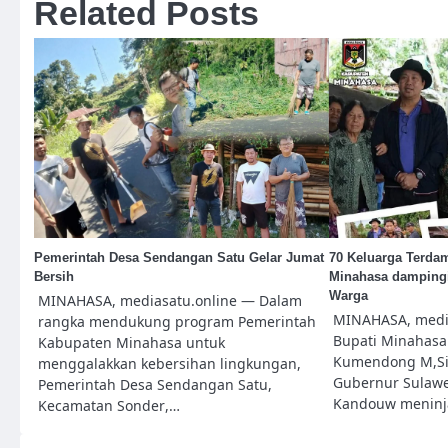
Related Posts
Pemerintah Desa Sendangan Satu Gelar Jumat
70 Keluarga Terdam
Bersih
Minahasa damping
Warga
MINAHASA, mediasatu.online — Dalam
MINAHASA, media
rangka mendukung program Pemerintah
Bupati Minahasa
Kabupaten Minahasa untuk
Kumendong M,Si
menggalakkan kebersihan lingkungan,
Gubernur Sulawes
Pemerintah Desa Sendangan Satu,
Kandouw menin
Kecamatan Sonder,…