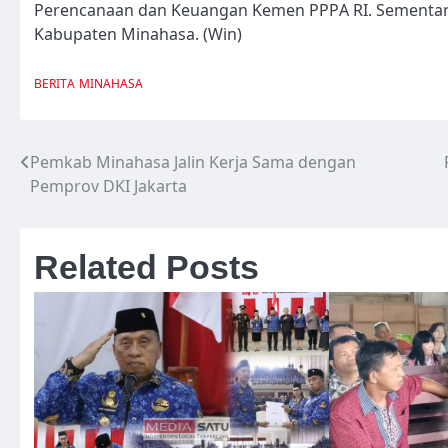
Perencanaan dan Keuangan Kemen PPPA RI. Sementara i
Kabupaten Minahasa. (Win)
BERITA
MINAHASA
Pemkab Minahasa Jalin Kerja Sama dengan
Navigasi
Pemprov DKI Jakarta
pos
Related Posts