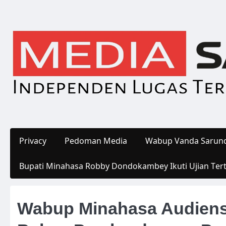
Skip
to
content
Privacy
Pedoman Media
Wabup Vanda Sarund
Bupati Minahasa Robby Dondokambey Ikuti Ujian Ter
Wabup Minahasa Audien