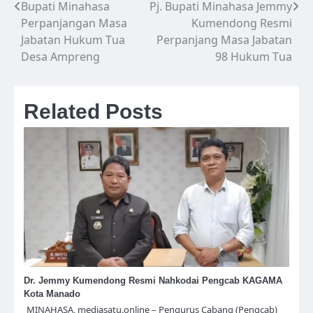
Bupati Minahasa
Pj. Bupati Minahasa Jemmy
Navigasi
Perpanjangan Masa
Kumendong Resmi
pos
Jabatan Hukum Tua
Perpanjang Masa Jabatan
Desa Ampreng
98 Hukum Tua
Related Posts
Dr. Jemmy Kumendong Resmi Nahkodai Pengcab KAGAMA
Kota Manado
MINAHASA, mediasatu.online – Pengurus Cabang (Pengcab)