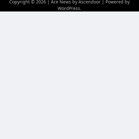
Copyright © 2026
| Ace News by
Ascendoor
| Powered by
WordPress
.