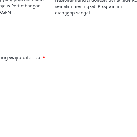
ajelis Pertimbangan
semakin meningkat. Program ini
 KGPM…
dianggap sangat…
ang wajib ditandai
*