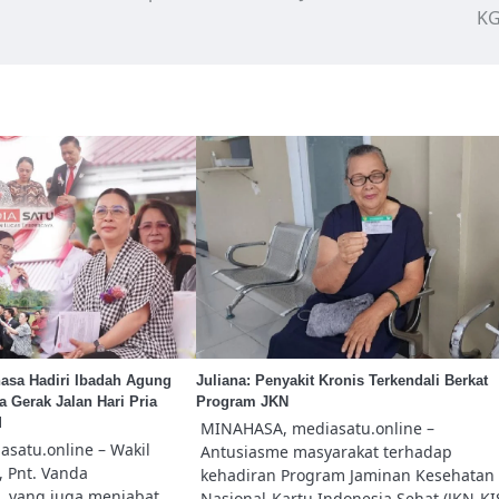
K
hasa Hadiri Ibadah Agung
Juliana: Penyakit Kronis Terkendali Berkat
 Gerak Jalan Hari Pria
Program JKN
M
MINAHASA, mediasatu.online –
satu.online – Wakil
Antusiasme masyarakat terhadap
 Pnt. Vanda
kehadiran Program Jaminan Kesehatan
, yang juga menjabat
Nasional-Kartu Indonesia Sehat (JKN-KI