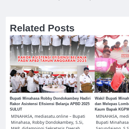
pos
Related Posts
Bupati Minahasa Robby Dondokambey Hadiri
Wakil Bupati Mina
Rakor Asistensi Efisiensi Belanja APBD 2025
dan Melepas Lomba
SULUT
Kaum Bapak KGP
MINAHASA, mediasatu.online – Bupati
MINAHASA, media
Minahasa, Robby Dondokambey, S.Si,
Bupati Minahasa,
MAP, didampingi Sekretaris Daerah
Sarundajang, S.S