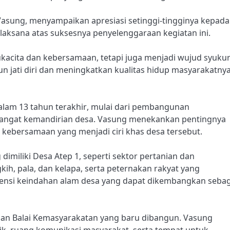
Vasung, menyampaikan apresiasi setinggi-tingginya kepada
elaksana atas suksesnya penyelenggaraan kegiatan ini.
kacita dan kebersamaan, tetapi juga menjadi wujud syuku
 jati diri dan meningkatkan kualitas hidup masyarakatnya
dalam 13 tahun terakhir, mulai dari pembangunan
mangat kemandirian desa. Vasung menekankan pentingnya
kebersamaan yang menjadi ciri khas desa tersebut.
dimiliki Desa Atep 1, seperti sektor pertanian dan
, pala, dan kelapa, serta peternakan rakyat yang
ensi keindahan alam desa yang dapat dikembangkan sebag
san Balai Kemasyarakatan yang baru dibangun. Vasung
lik, ruang komunikasi masyarakat, serta tempat untuk