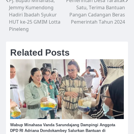
Pj. Bupati Minahasa,
Pemerintah Desa Taraitak
Navigasi
Jemmy Kumendong
Satu, Terima Bantuan
pos
Hadiri Ibadah Syukur
Pangan Cadangan Beras
HUT ke-25 GMIM Lotta
Pemerintah Tahun 2024
Pineleng
Related Posts
Wabup Minahasa Vanda Sarundajang Dampingi Anggota
DPD RI Adriana Dondokambey Salurkan Bantuan di