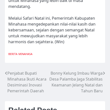
untuk Minahasa yang lebih baik di masa
mendatang.
Melalui Safari Natal ini, Pemerintah Kabupaten
Minahasa mengedepankan nilai-nilai kasih dan
kebersamaan, sejalan dengan semangat Natal
untuk mewujudkan masyarakat yang lebih
harmonis dan sejahtera. (Win)
BERITA
MINAHASA
Penjabat Bupati
Bonny Kelung Imbau Warga
Navigasi
Minahasa Ikuti Acara
Desa Palamba Jaga Stabilitas
pos
Desiminasi Inovasi
Keamanan Jelang Natal dan
Pemerintah Daerah
Tahun Baru