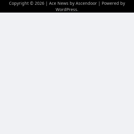
Copyright © 2026
| Ace News by
Ascendoor
| Powered by
WordPress
.