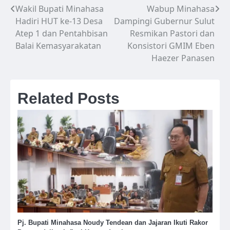
Wakil Bupati Minahasa
Wabup Minahasa
Navigasi
Hadiri HUT ke-13 Desa
Dampingi Gubernur Sulut
pos
Atep 1 dan Pentahbisan
Resmikan Pastori dan
Balai Kemasyarakatan
Konsistori GMIM Eben
Haezer Panasen
Related Posts
Pj. Bupati Minahasa Noudy Tendean dan Jajaran Ikuti Rakor