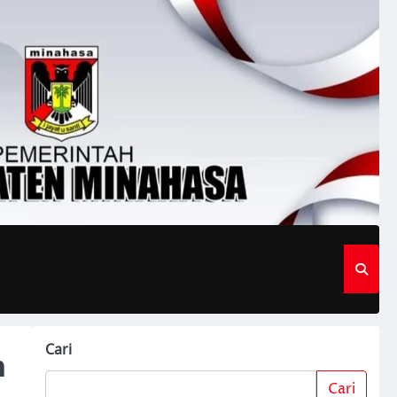
Cari
h
Cari