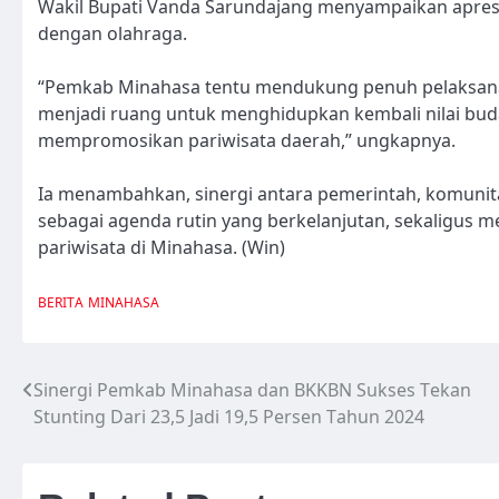
Wakil Bupati Vanda Sarundajang menyampaikan apresi
dengan olahraga.
“Pemkab Minahasa tentu mendukung penuh pelaksanaa
menjadi ruang untuk menghidupkan kembali nilai buda
mempromosikan pariwisata daerah,” ungkapnya.
Ia menambahkan, sinergi antara pemerintah, komunita
sebagai agenda rutin yang berkelanjutan, sekaligus
pariwisata di Minahasa. (Win)
BERITA
MINAHASA
Sinergi Pemkab Minahasa dan BKKBN Sukses Tekan
Navigasi
Stunting Dari 23,5 Jadi 19,5 Persen Tahun 2024
pos