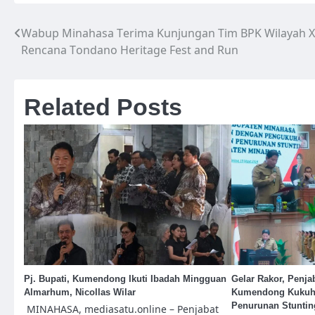
Wabup Minahasa Terima Kunjungan Tim BPK Wilayah XV
Navigasi
Rencana Tondano Heritage Fest and Run
pos
Related Posts
Pj. Bupati, Kumendong Ikuti Ibadah Mingguan
Gelar Rakor, Penja
Almarhum, Nicollas Wilar
Kumendong Kukuhk
Penurunan Stuntin
MINAHASA, mediasatu.online – Penjabat