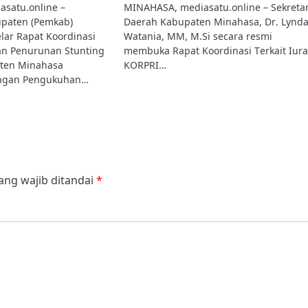
satu.online –
MINAHASA, mediasatu.online – Sekretar
paten (Pemkab)
Daerah Kabupaten Minahasa, Dr. Lynd
ar Rapat Koordinasi
Watania, MM, M.Si secara resmi
tan Penurunan Stunting
membuka Rapat Koordinasi Terkait Iur
ten Minahasa
KORPRI…
engan Pengukuhan…
ang wajib ditandai
*