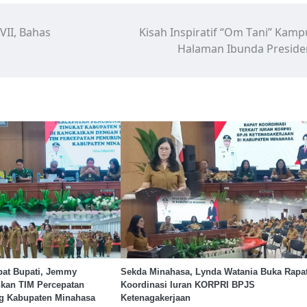
II, Bahas
Kisah Inspiratif “Om Tani” Kam
Halaman Ibunda Preside
bat Bupati, Jemmy
Sekda Minahasa, Lynda Watania Buka Rapa
an TIM Percepatan
Koordinasi Iuran KORPRI BPJS
g Kabupaten Minahasa
Ketenagakerjaan