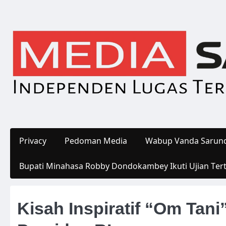
Skip
to
content
Privacy
Pedoman Media
Wabup Vanda Sarund
Bupati Minahasa Robby Dondokambey Ikuti Ujian Ter
Kisah Inspiratif “Om Ta