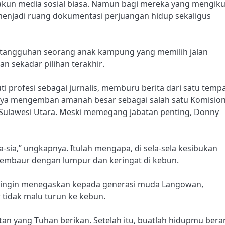
akun media sosial biasa. Namun bagi mereka yang mengiku
enjadi ruang dokumentasi perjuangan hidup sekaligus
ketangguhan seorang anak kampung yang memilih jalan
n sekadar pilihan terakhir.
i profesi sebagai jurnalis, memburu berita dari satu temp
ercaya mengemban amanah besar sebagai salah satu Komisio
Sulawesi Utara. Meski memegang jabatan penting, Donny
a-sia,” ungkapnya. Itulah mengapa, di sela-sela kesibukan
membaur dengan lumpur dan keringat di kebun.
 ia ingin menegaskan kepada generasi muda Langowan,
 tidak malu turun ke kebun.
n yang Tuhan berikan. Setelah itu, buatlah hidupmu berar