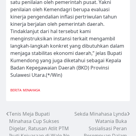
satu penilaian oleh pemerintah pusat. Yakni
penilaian oleh Kemendagri berupa evaluasi
kinerja pengendalian inflasi pertriwulan tahun
kinerja berjalan oleh pemerintah daerah.
Tindaklanjut dari hal tersebut kami
menginstruksikan instansi terkait mengambil
langkah-langkah konkret yang dibutuhkan dalam
menjaga stabilitas ekonomi daerah,” jelas Bupati
Kumendong yang juga diketahui sebagai Kepala
Badan Kepegawaian Daerah (BKD) Provinsi
Sulawesi Utara.(*/Win)
BERITA
MINAHASA
Tenis Meja Bupati
Sekda Minahasa Lynda
Navigasi
Minahasa Cup Sukses
Watania Buka
pos
Digelar, Ratusan Atlit PTM
Sosialisasi Peran
Ikuti Kejuaraan di Wale Ne
Perempuan Dalam