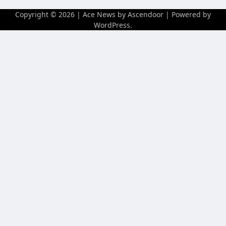
Copyright © 2026
| Ace News by
Ascendoor
| Powered by
WordPress
.