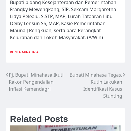
Bupati bidang Kesejahteraan dan Pemerintahan
Frangky Mewengkang, SIP, Sekcam Margaretha
Lidya Pelealu, S.STP, MAP, Lurah Tataaran I ibu
Deiby Lensun SS, MAP, Kasie Pemerintahan
Mauna J Rengkuan, serta para Perangkat
Kelurahan dan Tokoh Masyarakat. (*/Win)
BERITA
MINAHASA
Pj. Bupati Minahasa Ikuti
Bupati Minahasa Tegas,
Navigasi
Rakor Pengendalian
Rutin Lakukan
pos
Inflasi Kemendagri
Identifikasi Kasus
Stunting
Related Posts