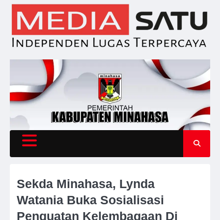
Skip
to
content
Sekda Minahasa, Lynda
Watania Buka Sosialisasi
Penguatan Kelembagaan Di