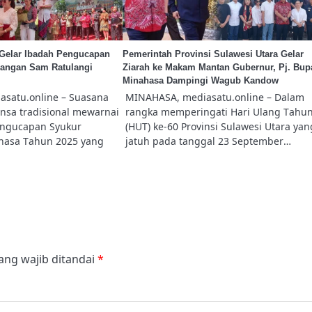
Gelar Ibadah Pengucapan
Pemerintah Provinsi Sulawesi Utara Gelar
pangan Sam Ratulangi
Ziarah ke Makam Mantan Gubernur, Pj. Bupa
Minahasa Dampingi Wagub Kandow
satu.online – Suasana
MINAHASA, mediasatu.online – Dalam
nsa tradisional mewarnai
rangka memperingati Hari Ulang Tahu
engucapan Syukur
(HUT) ke-60 Provinsi Sulawesi Utara yan
hasa Tahun 2025 yang
jatuh pada tanggal 23 September…
ang wajib ditandai
*