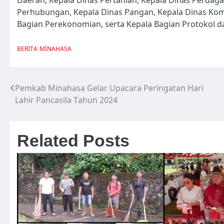
Perhubungan, Kepala Dinas Pangan, Kepala Dinas Kom
Bagian Perekonomian, serta Kepala Bagian Protokol d
BERITA
MINAHASA
Pemkab Minahasa Gelar Upacara Peringatan Hari
Navigasi
Lahir Pancasila Tahun 2024
pos
Related Posts