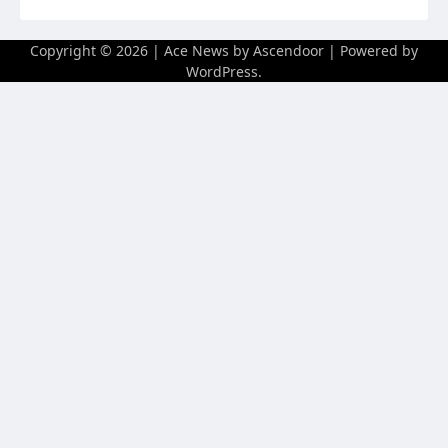
Copyright © 2026
| Ace News by
Ascendoor
| Powered by
WordPress
.