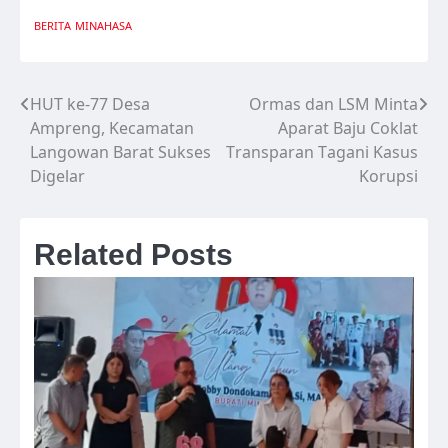
BERITA
MINAHASA
HUT ke-77 Desa
Ormas dan LSM Minta
Navigasi
Ampreng, Kecamatan
Aparat Baju Coklat
pos
Langowan Barat Sukses
Transparan Tagani Kasus
Digelar
Korupsi
Related Posts