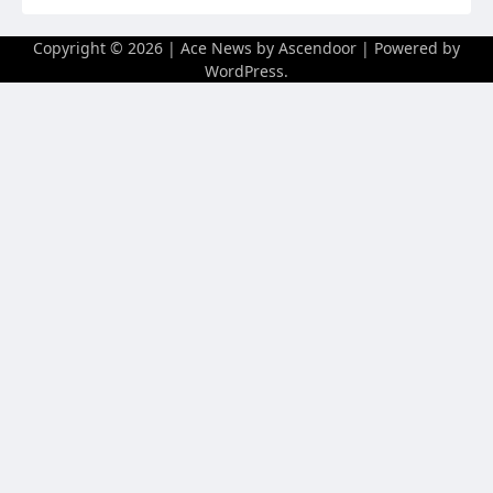
Copyright © 2026
| Ace News by
Ascendoor
| Powered by
WordPress
.