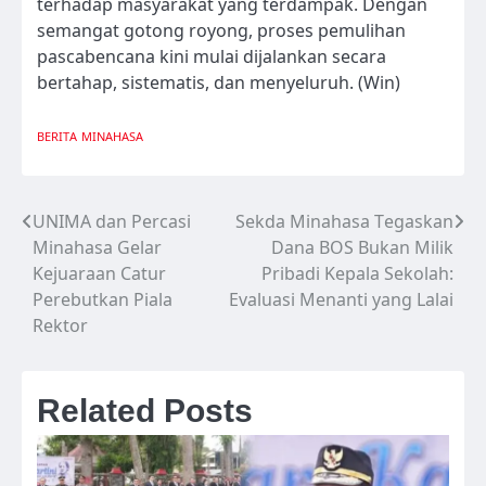
terhadap masyarakat yang terdampak. Dengan
semangat gotong royong, proses pemulihan
pascabencana kini mulai dijalankan secara
bertahap, sistematis, dan menyeluruh. (Win)
BERITA
MINAHASA
UNIMA dan Percasi
Sekda Minahasa Tegaskan
Navigasi
Minahasa Gelar
Dana BOS Bukan Milik
pos
Kejuaraan Catur
Pribadi Kepala Sekolah:
Perebutkan Piala
Evaluasi Menanti yang Lalai
Rektor
Related Posts