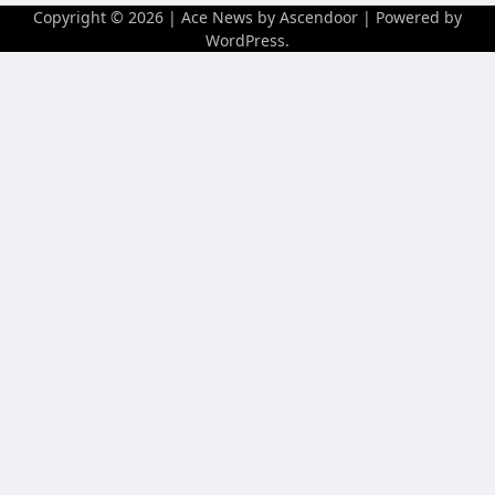
Copyright © 2026
| Ace News by
Ascendoor
| Powered by
WordPress
.