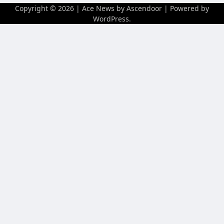
Copyright © 2026
| Ace News by
Ascendoor
| Powered by
WordPress
.