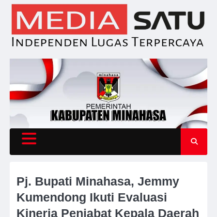
Skip
to
content
Pj. Bupati Minahasa, Jemmy
Kumendong Ikuti Evaluasi
Kinerja Penjabat Kepala Daerah