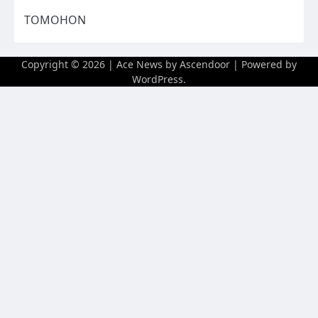
TOMOHON
Copyright © 2026
| Ace News by
Ascendoor
| Powered by
WordPress
.