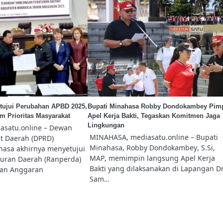
ujui Perubahan APBD 2025,
Bupati Minahasa Robby Dondokambey Pim
m Prioritas Masyarakat
Apel Kerja Bakti, Tegaskan Komitmen Jaga
Lingkungan
satu.online – Dewan
MINAHASA, mediasatu.online – Bupati
t Daerah (DPRD)
Minahasa, Robby Dondokambey, S.Si,
asa akhirnya menyetujui
MAP, memimpin langsung Apel Kerja
uran Daerah (Ranperda)
Bakti yang dilaksanakan di Lapangan Dr
han Anggaran
Sam…