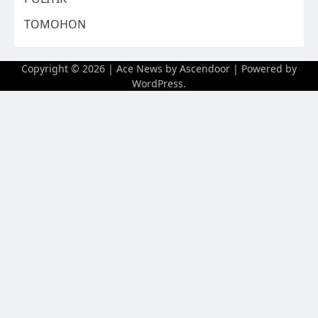
TOMOHON
Copyright © 2026
| Ace News by
Ascendoor
| Powered by
WordPress
.