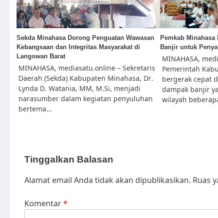
Sekda Minahasa Dorong Penguatan Wawasan
Pemkab Minahasa P
Kebangsaan dan Integritas Masyarakat di
Banjir untuk Penya
Langowan Barat
MINAHASA, media
MINAHASA, mediasatu.online – Sekretaris
Pemerintah Kab
Daerah (Sekda) Kabupaten Minahasa, Dr.
bergerak cepat 
Lynda D. Watania, MM, M.Si, menjadi
dampak banjir y
narasumber dalam kegiatan penyuluhan
wilayah beberap
bertema…
Tinggalkan Balasan
Alamat email Anda tidak akan dipublikasikan.
Ruas y
Komentar
*