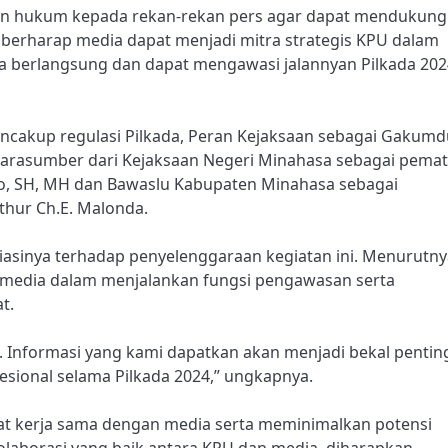
an hukum kepada rekan-rekan pers agar dapat mendukung
 berharap media dapat menjadi mitra strategis KPU dalam
a berlangsung dan dapat mengawasi jalannyan Pilkada 202
ncakup regulasi Pilkada, Peran Kejaksaan sebagai Gakumd
rasumber dari Kejaksaan Negeri Minahasa sebagai pemat
to, SH, MH dan Bawaslu Kabupaten Minahasa sebagai
thur Ch.E. Malonda.
asinya terhadap penyelenggaraan kegiatan ini. Menurutny
dia dalam menjalankan fungsi pengawasan serta
t.
 Informasi yang kami dapatkan akan menjadi bekal pentin
fesional selama Pilkada 2024,” ungkapnya.
at kerja sama dengan media serta meminimalkan potensi
laborasi yang baik antara KPU dan media, diharapkan