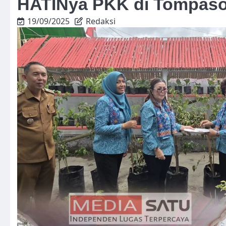
HATINya PKK di Tompaso
19/09/2025
Redaksi