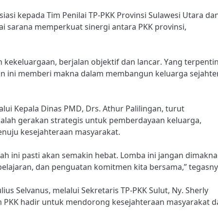
si kepada Tim Penilai TP-PKK Provinsi Sulawesi Utara da
i sarana memperkuat sinergi antara PKK provinsi,
kekeluargaan, berjalan objektif dan lancar. Yang terpenti
aan ini memberi makna dalam membangun keluarga sejahte
ui Kepala Dinas PMD, Drs. Athur Palilingan, turut
ah gerakan strategis untuk pemberdayaan keluarga,
nuju kesejahteraan masyarakat.
ah ini pasti akan semakin hebat. Lomba ini jangan dimakna
mbelajaran, dan penguatan komitmen kita bersama,” tegasny
lius Selvanus, melalui Sekretaris TP-PKK Sulut, Ny. Sherly
KK hadir untuk mendorong kesejahteraan masyarakat d