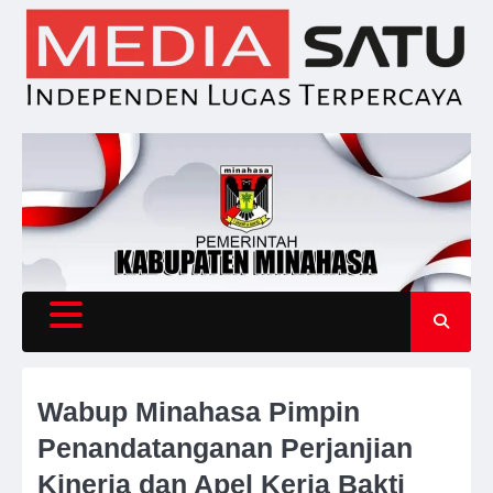
Skip
to
content
Wabup Minahasa Pimpin
Penandatanganan Perjanjian
Kinerja dan Apel Kerja Bakti