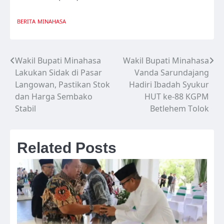
BERITA
MINAHASA
Wakil Bupati Minahasa
Wakil Bupati Minahasa
Navigasi
Lakukan Sidak di Pasar
Vanda Sarundajang
pos
Langowan, Pastikan Stok
Hadiri Ibadah Syukur
dan Harga Sembako
HUT ke-88 KGPM
Stabil
Betlehem Tolok
Related Posts