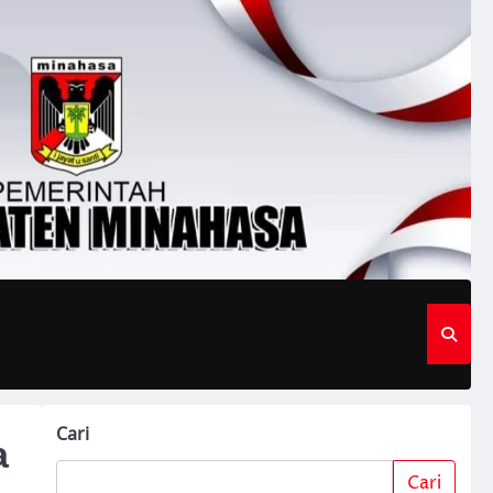
Cari
a
Cari