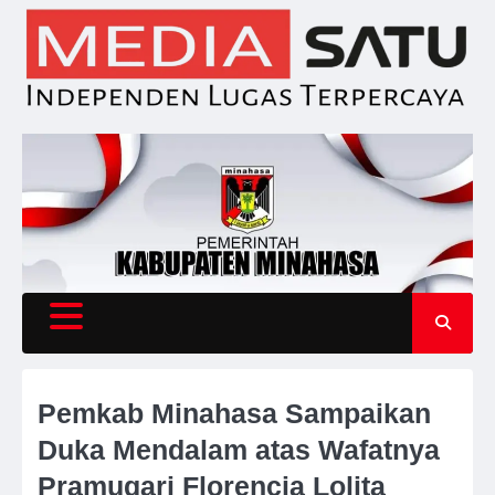
Skip
to
content
Pemkab Minahasa Sampaikan
Duka Mendalam atas Wafatnya
Pramugari Florencia Lolita