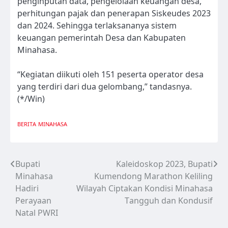
penginputan data, pengelolaan keuangan desa,
perhitungan pajak dan penerapan Siskeudes 2023
dan 2024. Sehingga terlaksananya sistem
keuangan pemerintah Desa dan Kabupaten
Minahasa.
“Kegiatan diikuti oleh 151 peserta operator desa
yang terdiri dari dua gelombang,” tandasnya.
(*/Win)
BERITA
MINAHASA
Bupati
Kaleidoskop 2023, Bupati
Navigasi
Minahasa
Kumendong Marathon Keliling
pos
Hadiri
Wilayah Ciptakan Kondisi Minahasa
Perayaan
Tangguh dan Kondusif
Natal PWRI