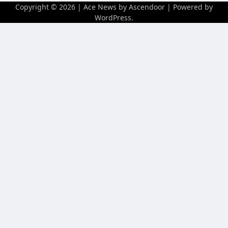
Copyright © 2026
| Ace News by
Ascendoor
| Powered by
WordPress
.