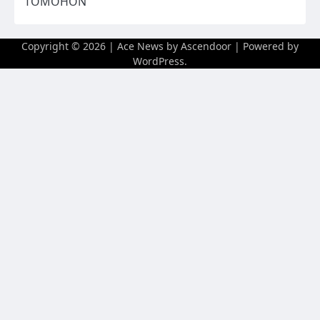
TOMOHON
Copyright © 2026
| Ace News by
Ascendoor
| Powered by
WordPress
.