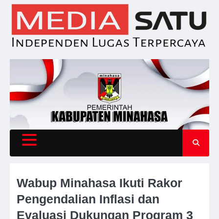
Skip
to
content
Wabup Minahasa Ikuti Rakor
Pengendalian Inflasi dan
Evaluasi Dukungan Program 3