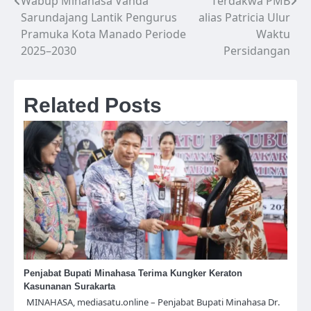
Wabup Minahasa Vanda
Terdakwa PMB
Navigasi
Sarundajang Lantik Pengurus
alias Patricia Ulur
pos
Pramuka Kota Manado Periode
Waktu
2025–2030
Persidangan
Related Posts
Penjabat Bupati Minahasa Terima Kungker Keraton
Kasunanan Surakarta
MINAHASA, mediasatu.online – Penjabat Bupati Minahasa Dr.