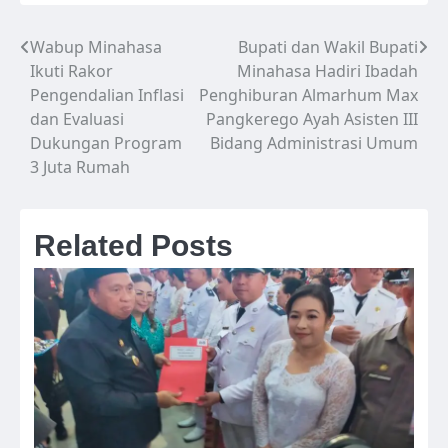
Wabup Minahasa
Bupati dan Wakil Bupati
Navigasi
Ikuti Rakor
Minahasa Hadiri Ibadah
pos
Pengendalian Inflasi
Penghiburan Almarhum Max
dan Evaluasi
Pangkerego Ayah Asisten III
Dukungan Program
Bidang Administrasi Umum
3 Juta Rumah
Related Posts