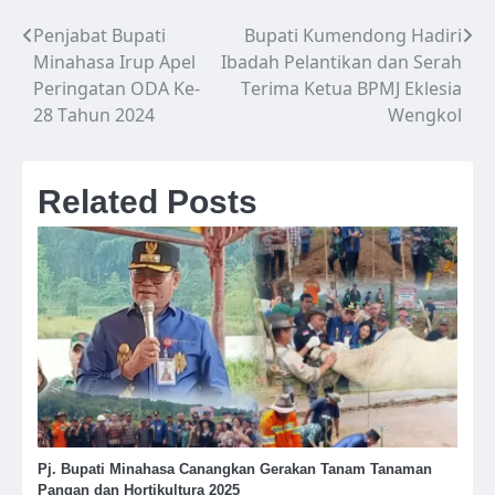
Penjabat Bupati
Bupati Kumendong Hadiri
Navigasi
Minahasa Irup Apel
Ibadah Pelantikan dan Serah
pos
Peringatan ODA Ke-
Terima Ketua BPMJ Eklesia
28 Tahun 2024
Wengkol
Related Posts
Pj. Bupati Minahasa Canangkan Gerakan Tanam Tanaman
Pangan dan Hortikultura 2025