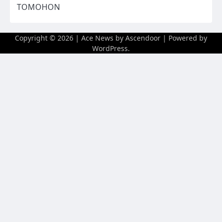
TOMOHON
Copyright © 2026
| Ace News by
Ascendoor
| Powered by
WordPress
.