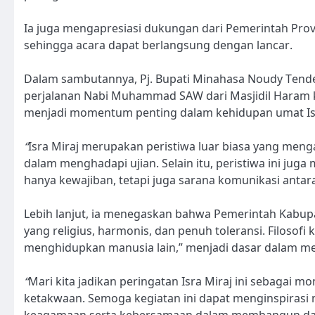
Ia juga mengapresiasi dukungan dari Pemerintah Provi
sehingga acara dapat berlangsung dengan lancar.
Dalam sambutannya, Pj. Bupati Minahasa Noudy Tend
perjalanan Nabi Muhammad SAW dari Masjidil Haram ke
menjadi momentum penting dalam kehidupan umat Is
“
Isra Miraj merupakan peristiwa luar biasa yang men
dalam menghadapi ujian. Selain itu, peristiwa ini juga
hanya kewajiban, tetapi juga sarana komunikasi anta
Lebih lanjut, ia menegaskan bahwa Pemerintah Kab
yang religius, harmonis, dan penuh toleransi. Filoso
menghidupkan manusia lain,” menjadi dasar dalam m
“
Mari kita jadikan peringatan Isra Miraj ini sebagai
ketakwaan. Semoga kegiatan ini dapat menginspirasi 
keagamaan serta kebersamaan dalam membangun daera