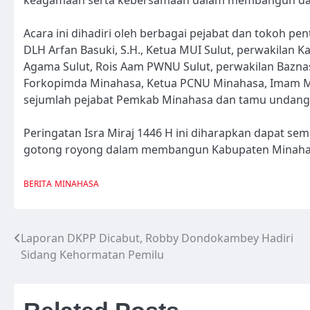
Acara ini dihadiri oleh berbagai pejabat dan tokoh pe
DLH Arfan Basuki, S.H., Ketua MUI Sulut, perwakilan K
Agama Sulut, Rois Aam PWNU Sulut, perwakilan Baznas
Forkopimda Minahasa, Ketua PCNU Minahasa, Imam Ma
sejumlah pejabat Pemkab Minahasa dan tamu undanga
Peringatan Isra Miraj 1446 H ini diharapkan dapat se
gotong royong dalam membangun Kabupaten Minahasa y
BERITA
MINAHASA
Laporan DKPP Dicabut, Robby Dondokambey Hadiri
Navigasi
Sidang Kehormatan Pemilu
pos