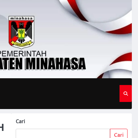
Cari
H
Cari