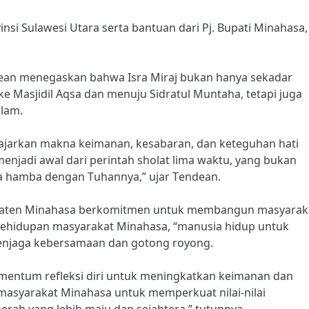
nsi Sulawesi Utara serta bantuan dari Pj. Bupati Minahasa,
ean menegaskan bahwa Isra Miraj bukan hanya sekadar
 Masjidil Aqsa dan menuju Sidratul Muntaha, tetapi juga
lam.
gajarkan makna keimanan, kesabaran, dan keteguhan hati
 menjadi awal dari perintah sholat lima waktu, yang bukan
ra hamba dengan Tuhannya,” ujar Tendean.
upaten Minahasa berkomitmen untuk membangun masyarak
fi kehidupan masyarakat Minahasa, “manusia hidup untuk
enjaga kebersamaan dan gotong royong.
 momentum refleksi diri untuk meningkatkan keimanan dan
masyarakat Minahasa untuk memperkuat nilai-nilai
h yang lebih maju dan sejahtera,” tutupnya.