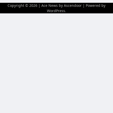
Copyright © 2026
| Ace News by
Ascendoor
| Powered by
WordPress
.