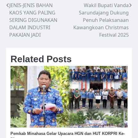
JENIS-JENIS BAHAN
Wakil Bupati Vanda
Navigasi
KAOS YANG PALING
Sarundajang Dukung
pos
SERING DIGUNAKAN
Penuh Pelaksanaan
DALAM INDUSTRI
Kawangkoan Christmas
PAKAIAN JADI
Festival 2025
Related Posts
Pemkab Minahasa Gelar Upacara HGN dan HUT KORPRI Ke-