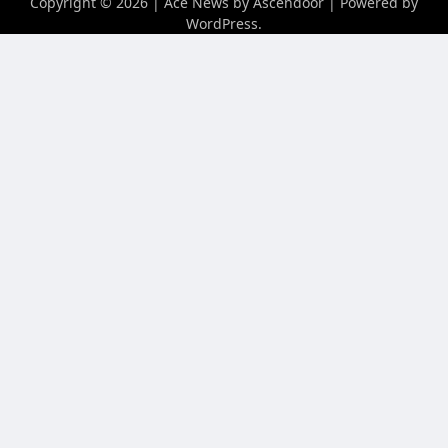
Copyright © 2026
| Ace News by
Ascendoor
| Powered by
WordPress
.