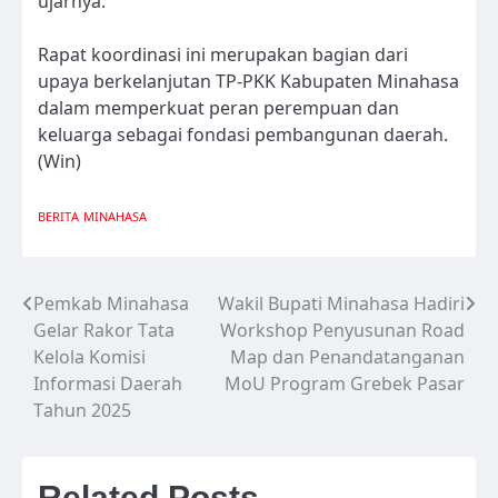
ujarnya.
Rapat koordinasi ini merupakan bagian dari
upaya berkelanjutan TP-PKK Kabupaten Minahasa
dalam memperkuat peran perempuan dan
keluarga sebagai fondasi pembangunan daerah.
(Win)
BERITA
MINAHASA
Pemkab Minahasa
Wakil Bupati Minahasa Hadiri
Navigasi
Gelar Rakor Tata
Workshop Penyusunan Road
pos
Kelola Komisi
Map dan Penandatanganan
Informasi Daerah
MoU Program Grebek Pasar
Tahun 2025
Related Posts