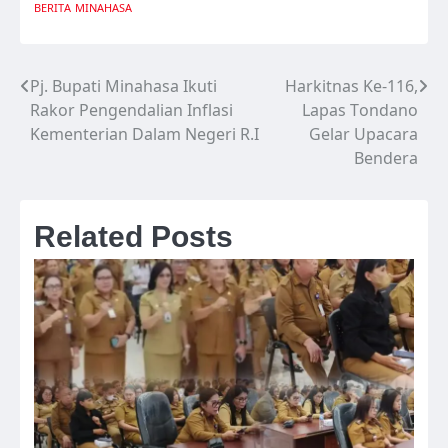
BERITA
MINAHASA
Pj. Bupati Minahasa Ikuti
Harkitnas Ke-116,
Navigasi
Rakor Pengendalian Inflasi
Lapas Tondano
pos
Kementerian Dalam Negeri R.I
Gelar Upacara
Bendera
Related Posts