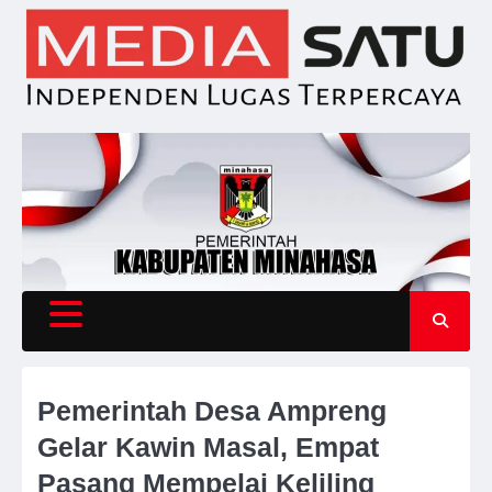
Skip
to
content
Pemerintah Desa Ampreng
Gelar Kawin Masal, Empat
Pasang Mempelai Keliling