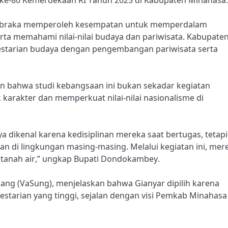
ke-80 Kemerdekaan RI Tahun 2025 di Kabupaten Minahasa.
skibraka memperoleh kesempatan untuk memperdalam
ta memahami nilai-nilai budaya dan pariwisata. Kabupate
elestarian budaya dengan pengembangan pariwisata serta
bahwa studi kebangsaan ini bukan sekadar kegiatan
 karakter dan memperkuat nilai-nilai nasionalisme di
a dikenal karena kedisiplinan mereka saat bertugas, tetapi
n di lingkungan masing-masing. Melalui kegiatan ini, mer
a tanah air,” ungkap Bupati Dondokambey.
jang (VaSung), menjelaskan bahwa Gianyar dipilih karena
lestarian yang tinggi, sejalan dengan visi Pemkab Minahasa