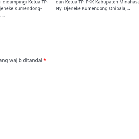
 didampingi Ketua TP-
dan Ketua TP. PKK Kabupaten Minahas
Djeneke Kumendong-
Ny. Djeneke Kumendong Onibala,…
i,…
ang wajib ditandai
*