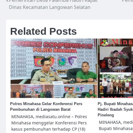
Pemerintah Desa Palamba Hadiri Rapat
Pemk
Navigasi
Dinas Kecamatan Langowan Selatan
pos
Related Posts
Polres Minahasa Gelar Konferensi Pers
Pj. Bupati Minah
Pembunuhan di Langowan Barat
Hadiri Ibadah Syu
Pineleng
MINAHASA, mediasatu.online – Polres
MINAHASA, media
Minahasa menggelar Konferensi Pers
Bupati Minahasa,
kasus pembunuhan terhadap CP (18)