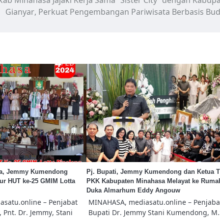
ab Minahasa Jajaki Kerja Sama “Sister City” dengan Kabup
Gianyar, Perkuat Pengembangan Pariwisata Berbasis Bu
asa, Jemmy Kumendong
Pj. Bupati, Jemmy Kumendong dan Ketua T
kur HUT ke-25 GMIM Lotta
PKK Kabupaten Minahasa Melayat ke Ruma
Duka Almarhum Eddy Angouw
satu.online – Penjabat
MINAHASA, mediasatu.online – Penjaba
 Pnt. Dr. Jemmy, Stani
Bupati Dr. Jemmy Stani Kumendong, M.