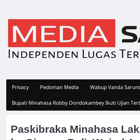
Skip
to
content
Privacy
Pedoman Media
Wabup Vanda Sarund
Bupati Minahasa Robby Dondokambey Ikuti Ujian Ter
Paskibraka Minahasa La