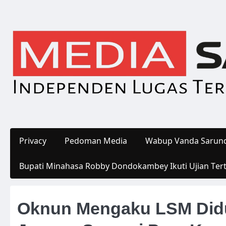
Skip
to
content
Privacy
Pedoman Media
Wabup Vanda Sarund
Bupati Minahasa Robby Dondokambey Ikuti Ujian Ter
Oknun Mengaku LSM Didu